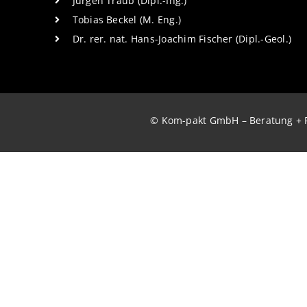
Jürgen Traub (Dipl.-Ing.)
Tobias Beckel (M. Eng.)
Dr. rer. nat. Hans-Joachim Fischer (Dipl.-Geol.)
© Kom-pakt GmbH – Beratung + 