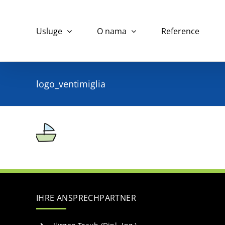
Skip
to
Usluge
O nama
Reference
content
logo_ventimiglia
IHRE ANSPRECHPARTNER