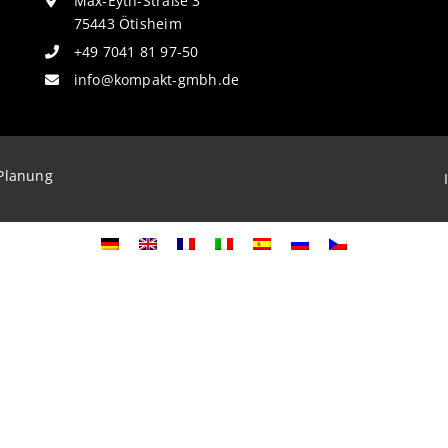
Max-Eyth-Straße 3
75443 Ötisheim
+49 7041 81 97-50
info@kompakt-gmbh.de
Planung