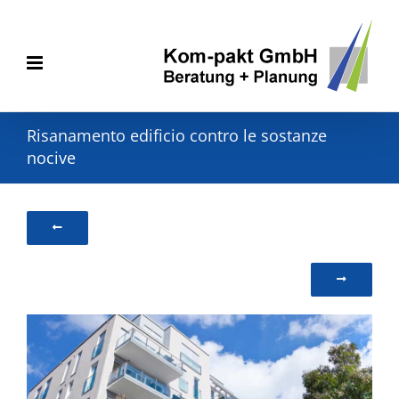
Skip
to
content
Risanamento edificio contro le sostanze
nocive