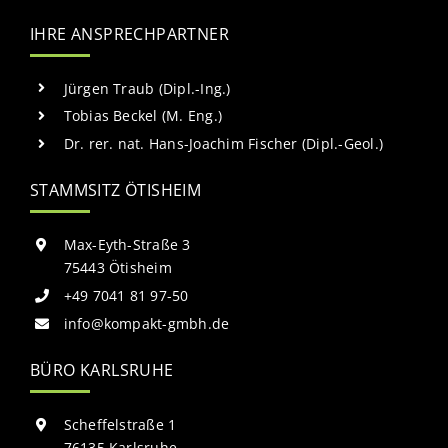
IHRE ANSPRECHPARTNER
Jürgen Traub (Dipl.-Ing.)
Tobias Beckel (M. Eng.)
Dr. rer. nat. Hans-Joachim Fischer (Dipl.-Geol.)
STAMMSITZ ÖTISHEIM
Max-Eyth-Straße 3
75443 Ötisheim
+49 7041 81 97-50
info@kompakt-gmbh.de
BÜRO KARLSRUHE
Scheffelstraße 1
76135 Karlsruhe