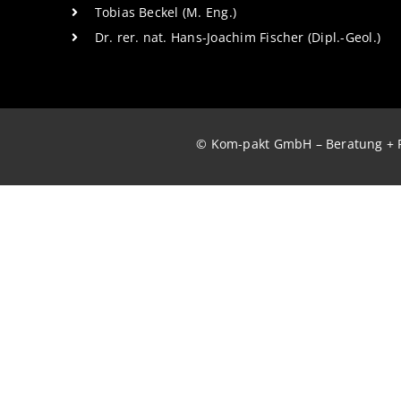
Tobias Beckel (M. Eng.)
Dr. rer. nat. Hans-Joachim Fischer (Dipl.-Geol.)
© Kom-pakt GmbH – Beratung + 