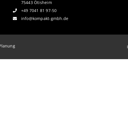
75443 Ötisheim
+49 7041 81 97-50
info@kompakt-gmbh.de
Planung